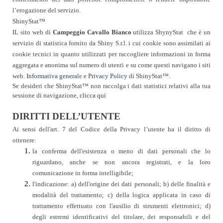
l’erogazione del servizio.
ShinyStat™
IL sito web di
Campeggio Cavallo Bianco
utilizza ShynyStat che è un
servizio di statistica fornito da Shiny S.r.l. i cui cookie sono assimilati ai
cookie tecnici in quanto utilizzati per raccogliere informazioni in forma
aggregata e anonima sul numero di utenti e su come questi navigano i siti
web.
Informativa general
e
e
Privacy Policy
di ShinyStat™.
Se desideri che ShinyStat™ non raccolga i dati statistici relativi alla tua
sessione di navigazione,
clicca qui
DIRITTI DELL’UTENTE
Ai sensi dell'art. 7 del Codice della Privacy l’utente ha il diritto di
ottenere:
la conferma dell'esistenza o meno di dati personali che lo
riguardano, anche se non ancora registrati, e la loro
comunicazione in forma intelligibile;
l'indicazione: a) dell'origine dei dati personali; b) delle finalità e
modalità del trattamento; c) della logica applicata in caso di
trattamento effettuato con l'ausilio di strumenti elettronici; d)
degli estremi identificativi del titolare, dei responsabili e del