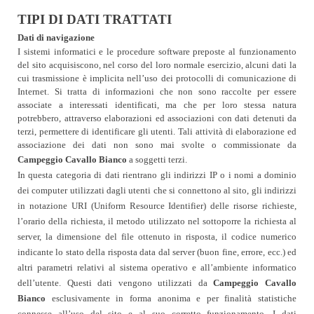
TIPI DI DATI TRATTATI
Dati di navigazione
I sistemi informatici e le procedure software preposte al funzionamento
del sito acquisiscono, nel corso del loro normale esercizio, alcuni dati la
cui trasmissione è implicita nell’uso dei protocolli di comunicazione di
Internet. Si tratta di informazioni che non sono raccolte per essere
associate a interessati identificati, ma che per loro stessa natura
potrebbero, attraverso elaborazioni ed associazioni con dati detenuti da
terzi, permettere di identificare gli utenti. Tali attività di elaborazione ed
associazione dei dati non sono mai svolte o commissionate da
Campeggio Cavallo Bianco
a soggetti terzi.
In questa categoria di dati rientrano gli indirizzi IP o i nomi a dominio
dei computer utilizzati dagli utenti che si connettono al sito, gli indirizzi
in notazione URI (Uniform Resource Identifier) delle risorse richieste,
l’orario della richiesta, il metodo utilizzato nel sottoporre la richiesta al
server, la dimensione del file ottenuto in risposta, il codice numerico
indicante lo stato della risposta data dal server (buon fine, errore, ecc.) ed
altri parametri relativi al sistema operativo e all’ambiente informatico
dell’utente. Questi dati vengono utilizzati da
Campeggio Cavallo
Bianco
esclusivamente in forma anonima e per finalità statistiche
connesse all’uso del sito e al suo corretto funzionamento. I dati