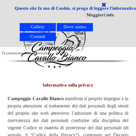
Vai ai contenuti
Salta menù
Home Page
Servizi
▼
Questo sito fa uso di Cookie, si prega di leggere l'informativ
Maggiori info
.
Alloggiare
Tariffe
▼
Gallery
Dove siamo
Contatti
Trattamento dati personali
Informativa sulla privacy
Campeggio Cavallo Bianco
manifesta il proprio impegno e la
propria attenzione al trattamento dei dati personali degli utenti
del proprio sito web attraverso l’adozione di una politica di
riservatezza dei dati personali conforme alla disciplina del
vigente Codice in materia di protezione dei dati personali (di
seguito, il “Codice della Privacy”), contenuto nel Decreto